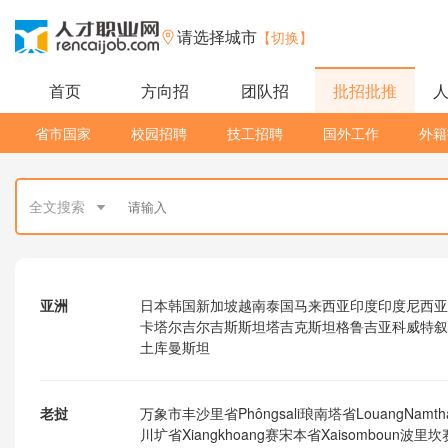
请选择城市
【切换】
首页
方向招
团队招
批招批推
省市国家
校园招聘
技工招聘
国外工作
外籍
全文搜索
亚洲
日本
韩国
新加坡
越南
泰国
马来西亚
印度
印度尼西亚
卡塔尔
吉尔吉斯斯坦
塔吉克斯坦
格鲁吉亚
科威特
叙
土库曼斯坦
老挝
万象市
丰沙里省Phôngsali
琅南塔省LouangNamth
川圹省Xiangkhoang
赛宋本省Xaisomboun
波里坎赛省