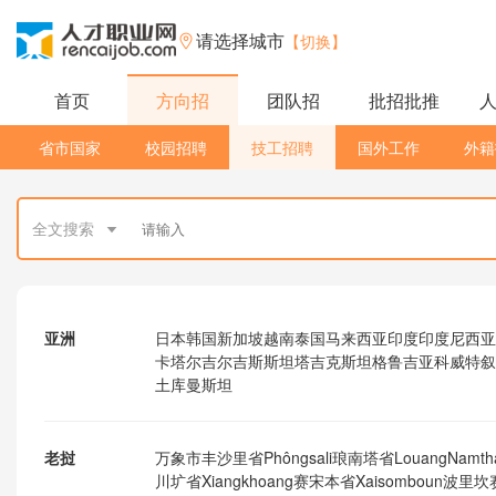
请选择城市
【切换】
首页
方向招
团队招
批招批推
省市国家
校园招聘
技工招聘
国外工作
外籍
全文搜索
亚洲
日本
韩国
新加坡
越南
泰国
马来西亚
印度
印度尼西亚
卡塔尔
吉尔吉斯斯坦
塔吉克斯坦
格鲁吉亚
科威特
叙
土库曼斯坦
老挝
万象市
丰沙里省Phôngsali
琅南塔省LouangNamth
川圹省Xiangkhoang
赛宋本省Xaisomboun
波里坎赛省