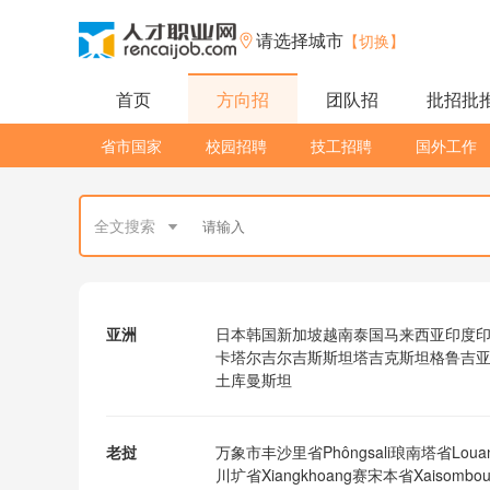
请选择城市
【切换】
首页
方向招
团队招
批招批
省市国家
校园招聘
技工招聘
国外工作
全文搜索
亚洲
日本
韩国
新加坡
越南
泰国
马来西亚
印度
卡塔尔
吉尔吉斯斯坦
塔吉克斯坦
格鲁吉
土库曼斯坦
老挝
万象市
丰沙里省Phôngsali
琅南塔省Louan
川圹省Xiangkhoang
赛宋本省Xaisombou