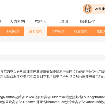
推
人力机构
招聘会
培训
职业伙伴
外籍招聘
海归招聘
全球招聘
行业招聘
残疾
印度尼西亚
以色列
菲律宾
巴基斯坦
缅甸
柬埔寨
沙特阿拉伯
伊朗
伊拉克
也门
亚
科威特
叙利亚
亚美尼亚
乌兹别克斯坦
斯里兰卡
约旦
孟加拉国
黎巴嫩
尼泊
gNamtha
波乔省Bokéo
乌多姆赛省Oudômxai
琅勃拉邦省Louangphraba
n
波里坎赛省Bolikhamxai
甘蒙省Khammouan
沙湾拿吉省Savannakhét
沙