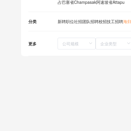
占巴塞省Champasak
阿速坡省Attapu
分类
新聘职位
社招
团队招聘
校招
技工招聘
海
更多