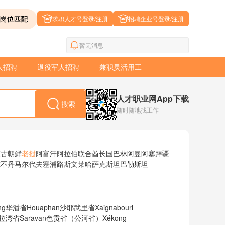
求职人才号登录/注册
招聘企业号登录/注册
暂无消息
人招聘
退役军人招聘
兼职灵活用工
人才职业网App下载
搜索
随时随地找工作
蒙古
朝鲜
老挝
阿富汗
阿拉伯联合酋长国
巴林
阿曼
阿塞拜疆
尔
不丹
马尔代夫
塞浦路斯
文莱
哈萨克斯坦
巴勒斯坦
ng
华潘省Houaphan
沙耶武里省Xaignabouri
拉湾省Saravan
色贡省（公河省）Xékong